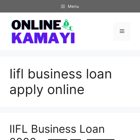
Skip
Menu
to
content
Menu
Iifl business loan
apply online
IIFL Business Loan