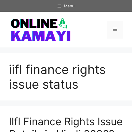
Skip
Menu
to
content
Menu
iifl finance rights
issue status
IIfl Finance Rights Issue