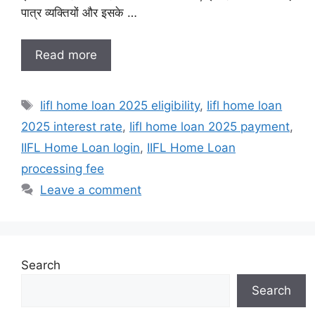
पात्र व्यक्तियों और इसके …
Read more
Tags
Iifl home loan 2025 eligibility
,
Iifl home loan
2025 interest rate
,
Iifl home loan 2025 payment
,
IIFL Home Loan login
,
IIFL Home Loan
processing fee
Leave a comment
Search
Search